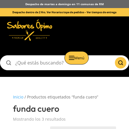
Despacho de martes a domingo en 11 comunas de RM
Despacho dentro de 2 Hrs. Ver Horarios tope de pedidos –
Ver tiempos de entrega
Menú
Buscar
productos
Inicio
/ Productos etiquetados “funda cuero”
funda cuero
Mostrando los 3 resultados