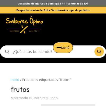
Despacho de martes a domingo en 11 comunas de RM
Despacho dentro de 2 Hrs.
Ver Horarios tope de pedidos
Menú
Buscar
productos
Inicio
/ Productos etiquetados “frutos”
frutos
Mostrando el único resultado