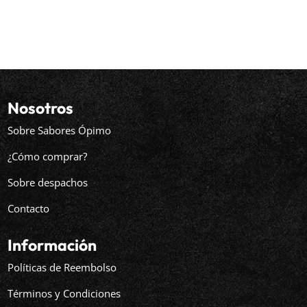
precio
precio
original
actual
era:
es:
$9.490.
$8.990.
Nosotros
Sobre Sabores Ópimo
¿Cómo comprar?
Sobre despachos
Contacto
Información
Políticas de Reembolso
Términos y Condiciones