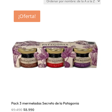
¡Oferta!
Pack 3 mermeladas Secreto de la Patagonia
El
El
$
9.490
$
8.990