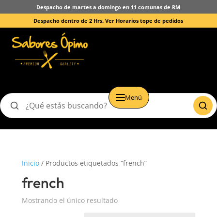
Despacho de martes a domingo en 11 comunas de RM
Despacho dentro de 2 Hrs.
Ver Horarios tope de pedidos
Menú
Buscar
productos
Inicio
/ Productos etiquetados “french”
french
Mostrando el único resultado