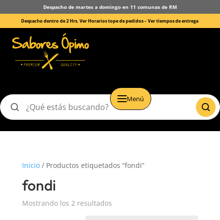
Despacho de martes a domingo en 11 comunas de RM
Despacho dentro de 2 Hrs. Ver Horarios tope de pedidos –
Ver tiempos de entrega
Menú
Buscar
productos
Inicio
/ Productos etiquetados “fondi”
fondi
Mostrando los 2 resultados