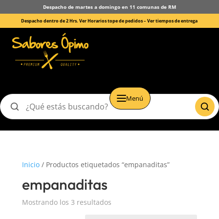
Despacho de martes a domingo en 11 comunas de RM
Despacho dentro de 2 Hrs. Ver Horarios tope de pedidos –
Ver tiempos de entrega
Menú
Buscar
productos
Inicio
/ Productos etiquetados “empanaditas”
empanaditas
Mostrando los 3 resultados