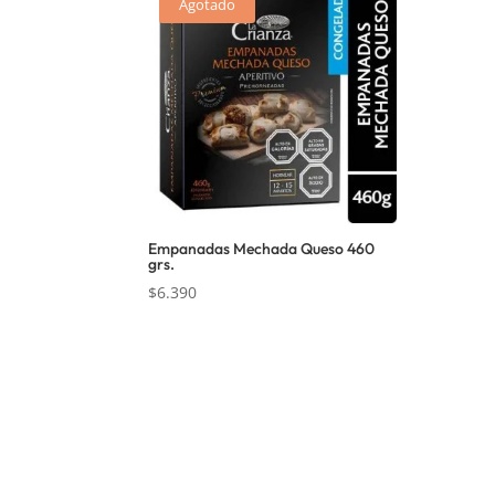
Agotado
Empanadas Mechada Queso 460
grs.
$
6.390
Nosotros
Inform
Sobre Sabores Ópimo
Políticas 