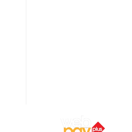
ocal 7,
ar).