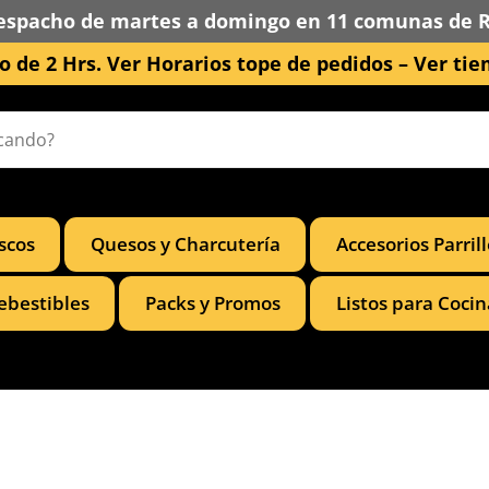
espacho de martes a domingo en 11 comunas de 
 de 2 Hrs. Ver Horarios tope de pedidos –
Ver tie
scos
Quesos y Charcutería
Accesorios Parril
ebestibles
Packs y Promos
Listos para Cocin