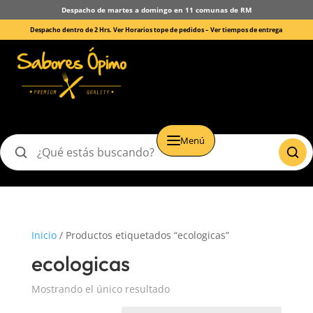
Despacho de martes a domingo en 11 comunas de RM
Despacho dentro de 2 Hrs. Ver Horarios tope de pedidos –
Ver tiempos de entrega
Menú
Buscar
productos
Inicio
/ Productos etiquetados “ecologicas”
ecologicas
Mostrando el único resultado