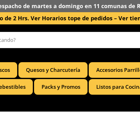
espacho de martes a domingo en 11 comunas de 
 de 2 Hrs. Ver Horarios tope de pedidos –
Ver tie
scos
Quesos y Charcutería
Accesorios Parril
ebestibles
Packs y Promos
Listos para Cocin