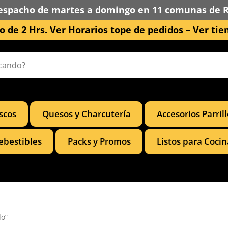
espacho de martes a domingo en 11 comunas de 
 de 2 Hrs. Ver Horarios tope de pedidos –
Ver tie
scos
Quesos y Charcutería
Accesorios Parril
ebestibles
Packs y Promos
Listos para Cocin
lo”