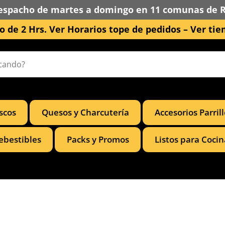
espacho de martes a domingo en 11 comunas de 
 de 2 Hrs. Ver Horarios tope de pedidos –
Ver tie
scos
Quesos y Charcutería
Accesorios Parril
ebestibles
Packs y Promos
Listos para Cocin