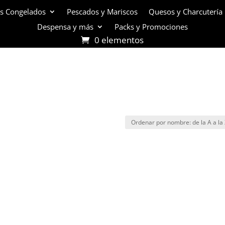
s Congelados
Pescados y Mariscos
Quesos y Charcutería
Despensa y más
Packs y Promociones
0 elementos