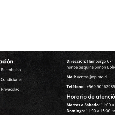
ación
Dirección:
Hamburgo 671 l
ñuñoa (esquina Simón Bolív
de Reembolso
Mail:
ventas@opimo.cl
 Condiciones
Teléfono: ‪
+569 90462985
e Privacidad
Horario de atenció
Martes a Sábado:
11:00 a 
Domingo:
11:00 a 15:00 hr