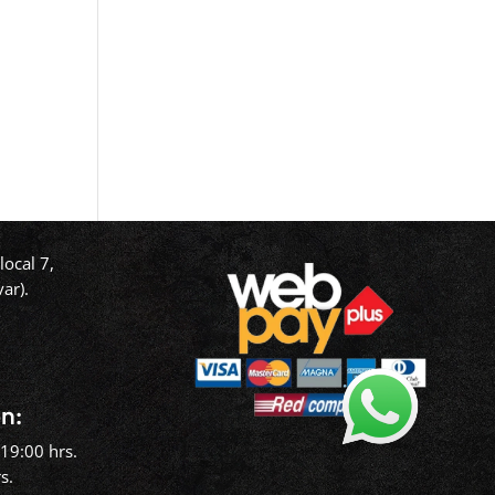
ocal 7,
ar).
‬
n:
19:00 hrs.
s.