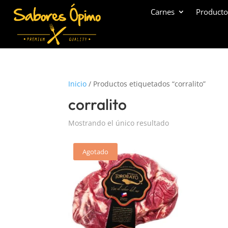
Carnes
Producto
Inicio
/ Productos etiquetados “corralito”
corralito
Mostrando el único resultado
Agotado