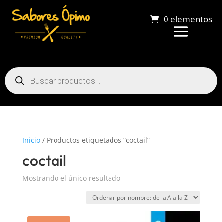
0 elementos
Búsqueda
de
productos
Inicio
/ Productos etiquetados “coctail”
coctail
Mostrando el único resultado