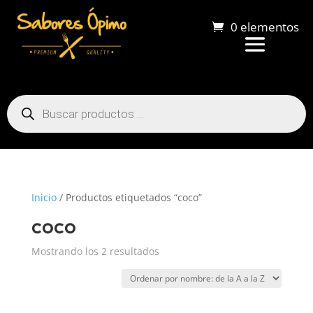
0 elementos
Búsqueda
de
productos
Inicio
/ Productos etiquetados “coco”
coco
Mostrando los 2 resultados