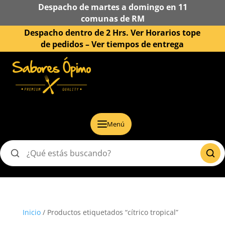
Despacho de martes a domingo en 11
comunas de RM
Despacho dentro de 2 Hrs. Ver Horarios tope
de pedidos –
Ver tiempos de entrega
Menú
Buscar
productos
Inicio
/ Productos etiquetados “cítrico tropical”