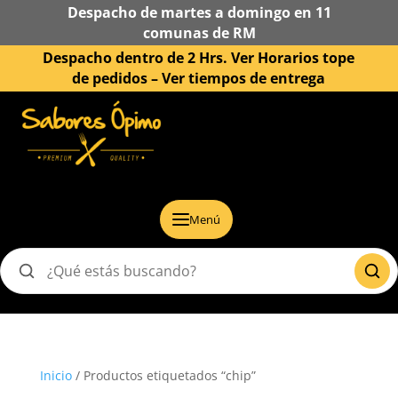
Despacho de martes a domingo en 11
comunas de RM
Despacho dentro de 2 Hrs. Ver Horarios tope
de pedidos –
Ver tiempos de entrega
Menú
Buscar
productos
Inicio
/ Productos etiquetados “chip”