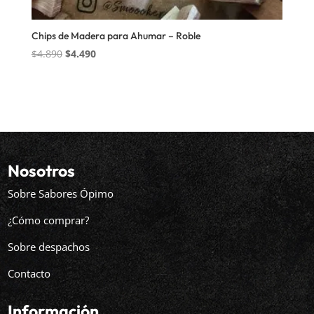
Chips de Madera para Ahumar – Roble
El
El
$
4.890
$
4.490
precio
precio
original
actual
era:
es:
$4.890.
$4.490.
Nosotros
Sobre Sabores Ópimo
¿Cómo comprar?
Sobre despachos
Contacto
Información