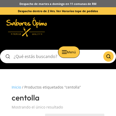
Despacho de martes a domingo en 11 comunas de RM
Despacho dentro de 2 Hrs.
Ver Horarios tope de pedidos
Menú
Buscar
productos
Inicio
/ Productos etiquetados “centolla”
centolla
Mostrando el único resultado