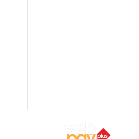
ocal 7,
ar).