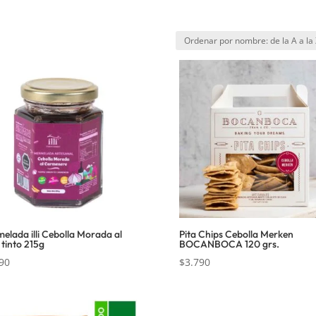
elada illi Cebolla Morada al
Pita Chips Cebolla Merken
 tinto 215g
BOCANBOCA 120 grs.
90
$
3.790