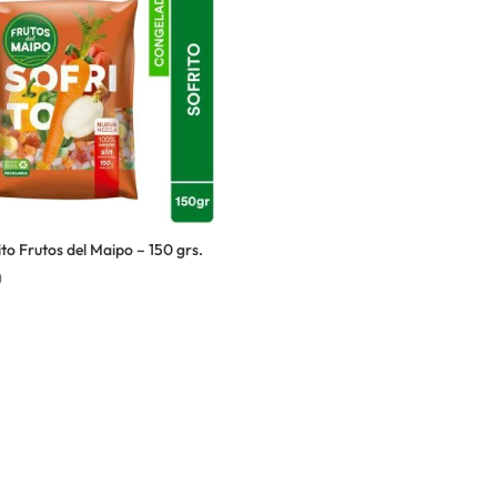
ito Frutos del Maipo – 150 grs.
0
ación
Dirección:
Hamburgo 671 l
ñuñoa (esquina Simón Bolív
de Reembolso