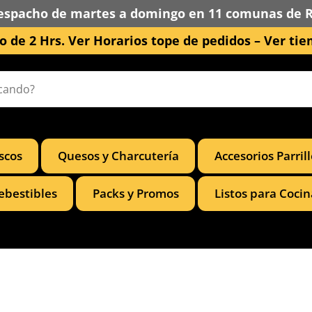
espacho de martes a domingo en 11 comunas de 
 de 2 Hrs. Ver Horarios tope de pedidos –
Ver tie
scos
Quesos y Charcutería
Accesorios Parril
ebestibles
Packs y Promos
Listos para Cocin