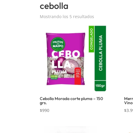
cebolla
Mostrando los 5 resultados
Cebolla Morada corte pluma – 150
Merm
grs.
Vino
$
990
$
3.9