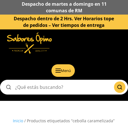
Despacho de martes a domingo en 11
comunas de RM
Despacho dentro de 2 Hrs. Ver Horarios tope
de pedidos –
Ver tiempos de entrega
Menú
Buscar
productos
Inicio
/ Productos etiquetados “cebolla caramelizada”