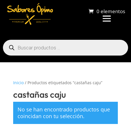
0 elementos
Búsqueda
de
productos
Inicio
/ Productos etiquetados “castañas caju”
castañas caju
No se han encontrado productos que
coincidan con tu selección.