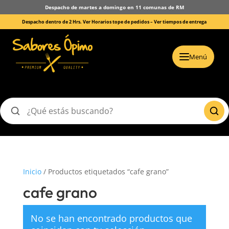
Despacho de martes a domingo en 11 comunas de RM
Despacho dentro de 2 Hrs. Ver Horarios tope de pedidos –
Ver tiempos de entrega
Menú
Buscar
productos
Inicio
/ Productos etiquetados “cafe grano”
cafe grano
No se han encontrado productos que