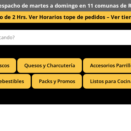
espacho de martes a domingo en 11 comunas de 
 de 2 Hrs. Ver Horarios tope de pedidos –
Ver tie
scos
Quesos y Charcutería
Accesorios Parril
ebestibles
Packs y Promos
Listos para Cocin