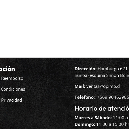
ación
Dirección:
Hamburgo 671 l
ñuñoa (esquina Simón Bolív
de Reembolso
Mail:
ventas@opimo.cl
 Condiciones
Teléfono: ‪
+569 90462985
e Privacidad
Horario de atenció
Martes a Sábado:
11:00 a 
Domingo:
11:00 a 15:00 hr