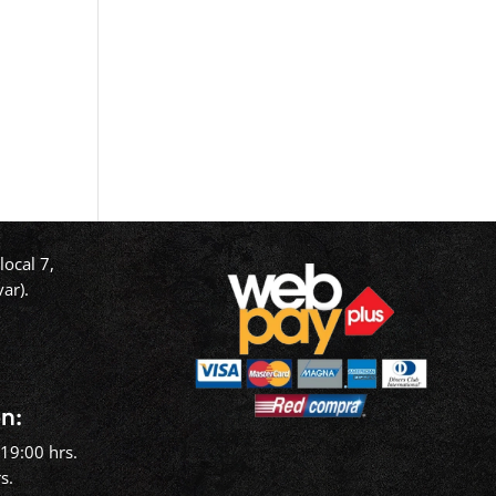
ocal 7,
ar).
‬
n:
19:00 hrs.
s.