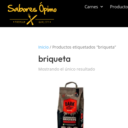
Carnes
Producto
Inicio
/ Productos etiquetados “briqueta”
briqueta
Mostrando el único resultado