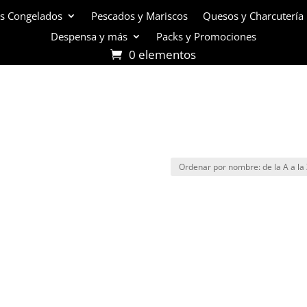
s Congelados
Pescados y Mariscos
Quesos y Charcutería
Despensa y más
Packs y Promociones
0 elementos