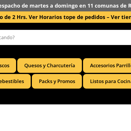
espacho de martes a domingo en 11 comunas de 
 de 2 Hrs. Ver Horarios tope de pedidos –
Ver tie
scos
Quesos y Charcutería
Accesorios Parril
ebestibles
Packs y Promos
Listos para Cocin