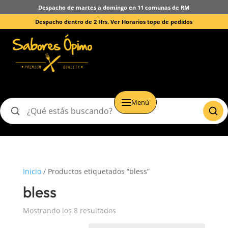
Despacho de martes a domingo en 11 comunas de RM
Despacho dentro de 2 Hrs.
Ver Horarios tope de pedidos
Menú
Buscar
productos
Inicio
/ Productos etiquetados “bless”
bless
Mostrando los 8 resultados