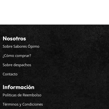
de
precios:
desde
$25.990
hasta
$39.037
Nosotros
Sobre Sabores Ópimo
¿Cómo comprar?
Sobre despachos
Contacto
Información
Políticas de Reembolso
Términos y Condiciones