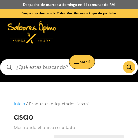
Despacho de martes a domingo en 11 comunas de RM
Despacho dentro de 2 Hrs.
Ver Horarios tope de pedidos
Menú
Buscar
productos
Inicio
/ Productos etiquetados “asao”
asao
Mostrando el único resultado