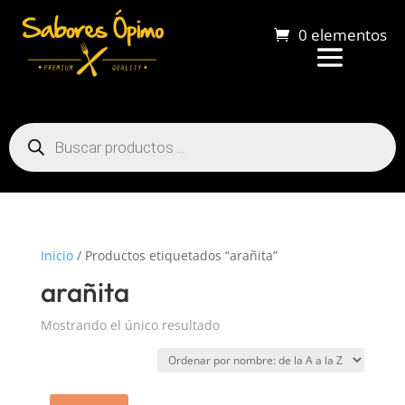
0 elementos
Búsqueda
de
productos
Inicio
/ Productos etiquetados “arañita”
arañita
Mostrando el único resultado