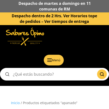
Despacho de martes a domingo en 11
comunas de RM
Despacho dentro de 2 Hrs. Ver Horarios tope
de pedidos –
Ver tiempos de entrega
Menú
Buscar
productos
Inicio
/ Productos etiquetados “apanado”