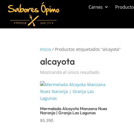
Carnes
Producto
Inicio
/ Productos etiquetados “alcayota”
alcayota
Mostrando el único resultado
Mermelada Alcayota Manzana Nuez
Naranja | Granja Las Lagunas
$
5.390