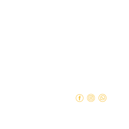
ación
Dirección:
Hamburgo 671 l
ñuñoa (esquina Simón Bolív
de Reembolso
Mail:
ventas@opimo.cl
 Condiciones
Teléfono: ‪
+569 90462985
e Privacidad
Horario de atenció
Martes a Sábado:
11:00 a 
Domingo:
11:00 a 15:00 hr
Lunes:
Cerrado.