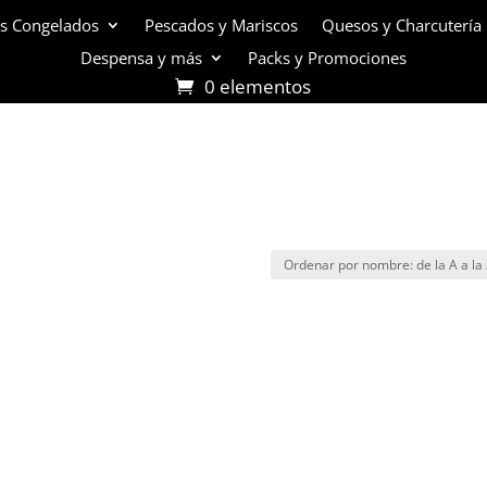
s Congelados
Pescados y Mariscos
Quesos y Charcutería
Despensa y más
Packs y Promociones
0 elementos