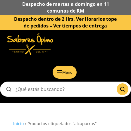
Despacho de martes a domingo en 11
comunas de RM
Despacho dentro de 2 Hrs. Ver Horarios tope
de pedidos –
Ver tiempos de entrega
Menú
Buscar
productos
Inicio
/ Productos etiquetados “alcaparras”