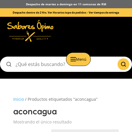
Despacho de martes a domingo en 11 comunas de RM
Despacho dentro de 2 Hrs. Ver Horarios tope de pedidos –
Ver tiempos de entrega
Menú
Buscar
productos
Inicio
/ Productos etiquetados “aconcagua”
aconcagua
Mostrando el único resultado