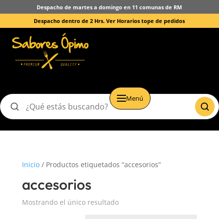
Despacho de martes a domingo en 11 comunas de RM
Despacho dentro de 2 Hrs.
Ver Horarios tope de pedidos
Menú
Buscar
productos
Inicio
/ Productos etiquetados “accesorios”
accesorios
Mostrando el único resultado