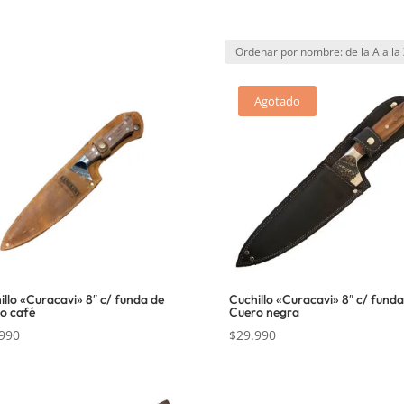
Agotado
illo «Curacavi» 8″ c/ funda de
Cuchillo «Curacavi» 8″ c/ funda
o café
Cuero negra
990
$
29.990