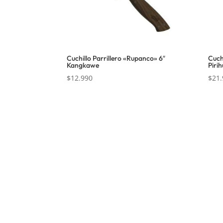
Cuchillo Parrillero «Rupanco» 6″
Cuch
Kangkawe
Pirih
$
12.990
$
21.
Nosotros
Inform
Sobre Sabores Ópimo
Políticas 
¿Cómo comprar?
Términos y
Sobre despachos
Políticas d