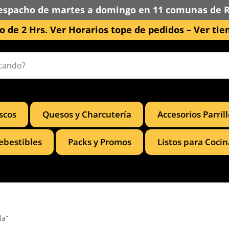
espacho de martes a domingo en 11 comunas de 
 de 2 Hrs. Ver Horarios tope de pedidos –
Ver tie
scos
Quesos y Charcutería
Accesorios Parril
ebestibles
Packs y Promos
Listos para Cocin
la”