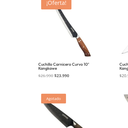
¡Oferta!
Cuchillo Carnicero Curvo 10″
Cuch
Kangkawe
Kan
El
El
$
26.990
$
23.990
$
20.
precio
precio
original
actual
era:
es:
Agotado
$26.990.
$23.990.