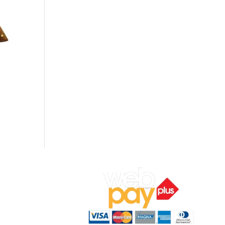
ocal 7,
ar).
‬