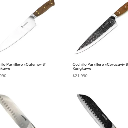
illo Parrillero «Catemu» 8″
Cuchillo Parrillero «Curacavi» 8
gkawe
Kangkawe
990
$
21.990