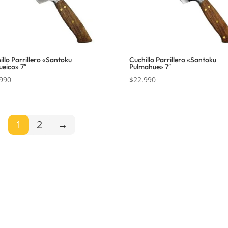
illo Parrillero «Santoku
Cuchillo Parrillero «Santoku
ueico» 7″
Pulmahue» 7″
990
$
22.990
1
2
→
ación
Dirección:
Hamburgo 671 l
ñuñoa (esquina Simón Bolív
de Reembolso
Mail:
ventas@opimo.cl
 Condiciones
Teléfono: ‪
+569 90462985
e Privacidad