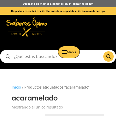
Despacho de martes a domingo en 11 comunas de RM
Despacho dentro de 2 Hrs. Ver Horarios tope de pedidos –
Ver tiempos de entrega
Menú
Buscar
productos
Inicio
/ Productos etiquetados “acaramelado”
acaramelado
Mostrando el único resultado